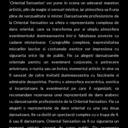
'Oriental Sensation' vor pune in scena un adevarat maraton
artistic, plin de magie si sensuri mistice, iar atmosfera va fi una
plina de senzualitate si mister. Dansatoarele profesioniste de
la Oriental Sensation va ofera o reprezentatie complexa de
dans oriental, care va transforma pur si simplu atmosfera
evenimentului dumneavoastra intr-o fabuloasa poveste cu
cadane misterioase. Coregrafiile complexe, expresivitatea
miscarilor lascive si costumele exotice vor impresiona cu
siguranta orice tip de public. Fie ca alegeti dansatoarele
orientale pentru un eveniment corporate, o petrecere
aniversara, o nunta sau un botez, momentul artistic in sine va
fi savurat de catre invitatii dumneavoastra cu fascinatie si
admiratie deopotriva. Pentru o atmosfera excentrica, exotica
si incantatoare la evenimentul pe care il organizati, va
recomandam rezervarea unei reprezentatii de dans arabesc
cu dansatoarele profesioniste de la Oriental Sensation. Fie ca
alegeti o reprezentatie de dans oriental cu una sau doua
dansatoare, fie ca doriti un spectacol complex cu o trupa de 4,
6 sau 8 dansatoare, Oriental Sensation va fi cu siguranta un
moment artistic savurat de catre public. De asemenea