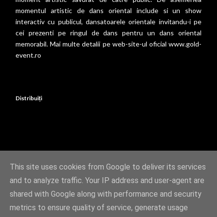
momentul artistic de dans oriental include si un show
interactiv cu publicul, dansatoarele orientale invitandu-i pe
cei prezenti pe ringul de dans pentru un dans oriental
memorabil. Mai multe detalii pe web-site-ul oficial
www.gold-
event.ro
Distribuiți
This site uses cookies from Google to deliver its services
and to analyze traffic. Your IP address and user-agent are
Un produs Blogger
shared with Google along with performance and security
Imagini pentru teme create de
Matt Vince
metrics to ensure quality of service, generate usage